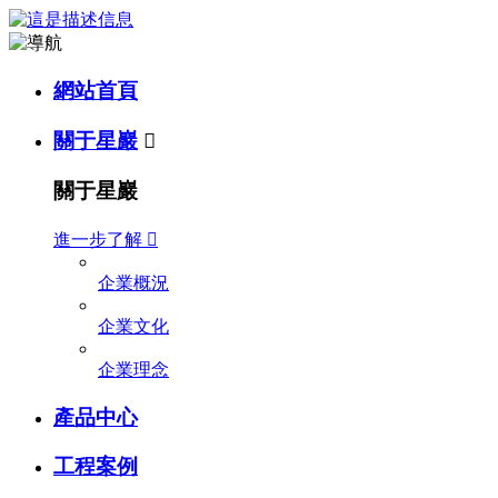
網站首頁
關于星巖

關于星巖
進一步了解

企業概況
企業文化
企業理念
產品中心
工程案例