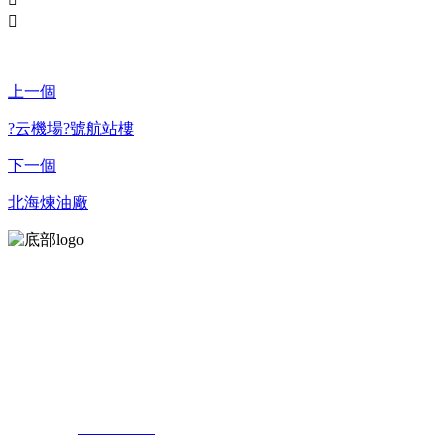

上一個
?云機場?號航站樓
下一個
北海煉油廠
星巖公司以改善生存環境，提高生活質量為己任，致力
佛山地址：佛山市順德區均安鎮沙埔新城西路1號
江門地址：江門市蓬江區荷塘鎮東堤路一街6號
聯系我們：
13923299220
陽先生