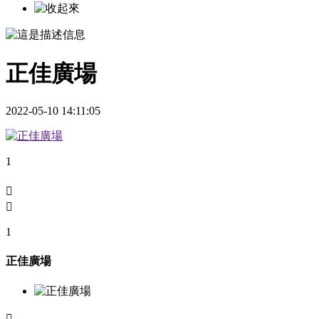
正佳廣場
2022-05-10 14:11:05
1


1
正佳廣場
