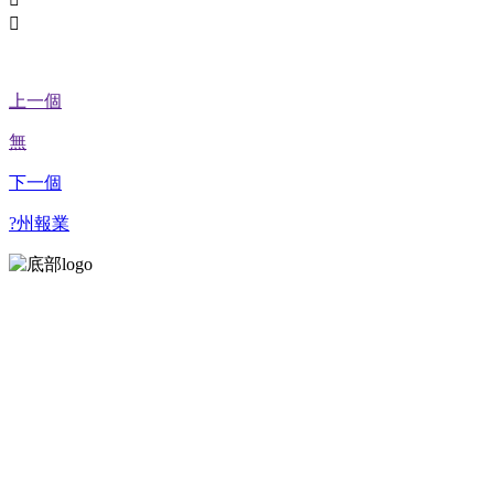

上一個
無
下一個
?州報業
星巖公司以改善生存環境，提高生活質量為己任，致力于新型環保隔
熱吸音材料研發、設計、創新，提供更高效、更節能的保溫隔熱、吸
音降噪系統方案和工程實際應用及施工解決方案
佛山地址：佛山市順德區均安鎮沙埔新城西路1號